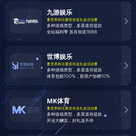
4. 我有哪些行为是不被允许的？
5. 我的信息会被如何保护？
6. 协议条款是否会变更？
7. 如有疑问应如何联系？
荣誉与成就
J9集团 在多个国际赛事科技平台评比中脱颖而出，持续提升
安全性与观赛体验。