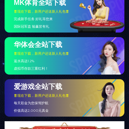
九游会j9官网 用户活跃度与续访率连续三年领先，综合评分
稳定保持高位。
App下载
关于我们
隐私政策
服务协议
网站地图
认识 J9集团
【大户专线】j9九游会集团拥有正规牌照，实力用户的第一选择，多
年实力老品牌，安全可靠，是亚洲顶级的在线游戏运营商，是广大用
户的第一【发飙】选择。专注为您提供:手机app下载，最新版，客户
端，登录入口，成为用户心目中绝无仅有，最稳定、最安全、口碑最
佳的平台!为用户带来真人私密游戏体验。