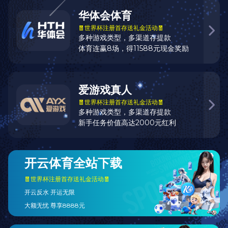
亚洲体育服务平台大奖
2022 年度综合类数字体育平台荣誉奖项，肯定平台服务能
力。