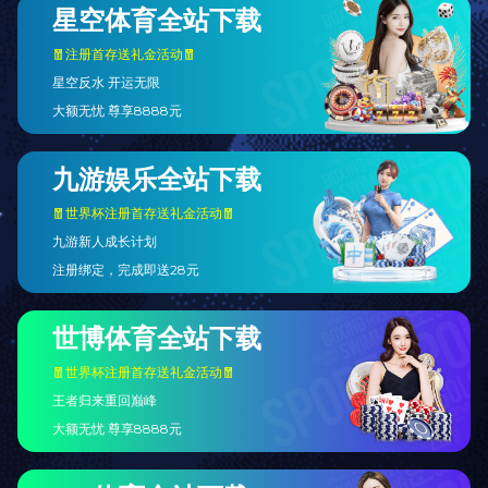
数据合规卓越平台
平台顺利通过 GDPR 与 ISO 多项认证，建立技术安全新标
准。
用户满意度大奖